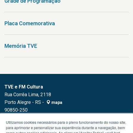
Grade de Programação
Placa Comemorativa
Memória TVE
TVE e FM Cultura
Rua Corrêa Lima, 2118
Porto Alegre - RS -
mapa
90850-250
Fone:
(51) 3230.1500
Utilizamos cookies necessários para o pleno funcionamento do nosso site,
para aprimorar e personalizar sua experiência durante a navegação, bem
como outros cookies adicionais. Ao clicar em "Aceitar Todos", você terá