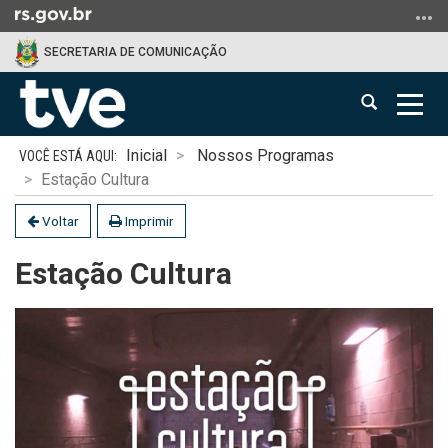
Ir
para
SECRETARIA DE COMUNICAÇÃO
o
conteúdo
Abrir
Alter
Ir
a
a
para
Início
busca
nave
o
Inicial
Nossos Programas
do
menu
Estação Cultura
conteúdo
Ir
Voltar
Imprimir
para
a
Estação Cultura
busca