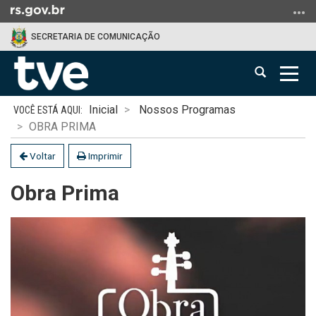
Ir
para
SECRETARIA DE COMUNICAÇÃO
o
conteúdo
Abrir
Alter
Ir
a
a
para
Início
busca
nave
o
Inicial
Nossos Programas
do
menu
OBRA PRIMA
conteúdo
Ir
Voltar
Imprimir
para
a
Obra Prima
busca